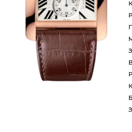
К
П
З
Р
К
Б
З