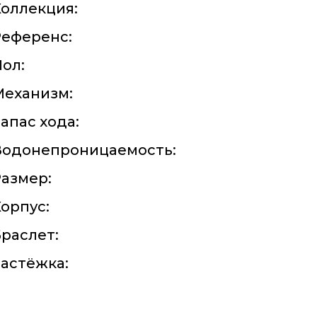
оллекция:
Референс:
ол:
Механизм:
апас хода:
Водонепроницаемость:
азмер:
орпус:
раслет:
астёжка: