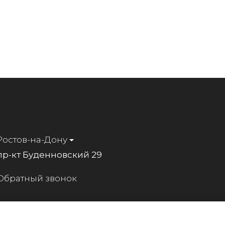
Ростов-на-Дону
пр-кт Буденновский 29
Обратный звонок