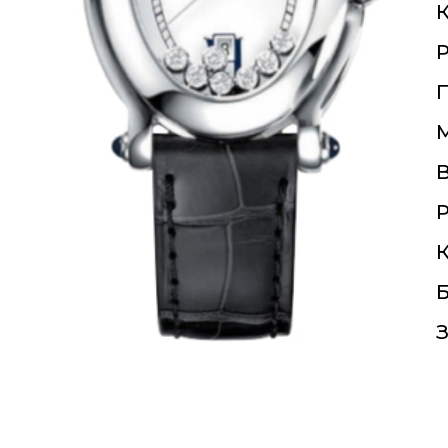
К
П
Р
К
Б
З