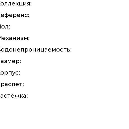
оллекция:
Референс:
ол:
Механизм:
Водонепроницаемость:
азмер:
орпус:
раслет:
астёжка: