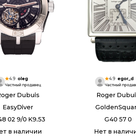
4.9
oleg
4.9
egor_d
Частный продавец
Частный прода
Roger Dubuis
Roger Dubui
EasyDiver
GoldenSqua
48 02 9/0 K9.53
G40 57 0
ет в наличии
Нет в налич