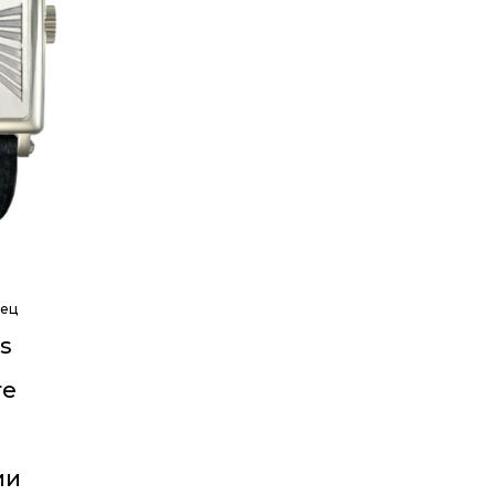
вец
s
re
ии