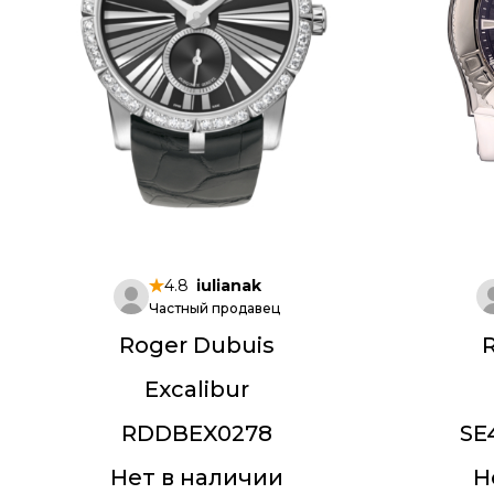
4.8
iulianak
Частный продавец
Roger Dubuis
Excalibur
RDDBEX0278
SE
Нет в наличии
Н