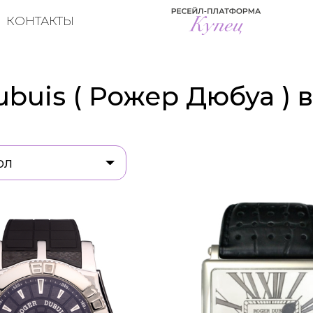
КОНТАКТЫ
buis ( Рожер Дюбуа ) 
ол